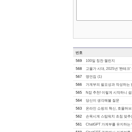
번호
569
100일 칭찬 챌린지
568
고물가 시대, 2025년 '짠테크
567
명언집
(1)
566
가계부의 필요성과 작성하는 법
565
N잡 추천! 이렇게 시작하니 쉽
564
당신이 생각해볼 질문
563
온라인 쇼핑의 혁신, 호몰허브
562
손목시계 스탑워치 초침 맞추
561
ChatGPT 가계부를 유지하는