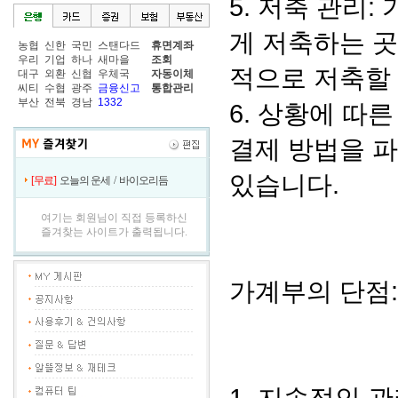
5. 저축 관리
게 저축하는 곳
농협
신한
국민
스탠다드
휴면계좌
우리
기업
하나
새마을
조회
적으로 저축할 
대구
외환
신협
우체국
자동이체
씨티
수협
광주
금융신고
통합관리
부산
전북
경남
1332
6. 상황에 따
결제 방법을 파
있습니다.
[무료]
오늘의 운세
/
바이오리듬
여기는 회원님이 직접 등록하신
즐겨찾는 사이트가 출력됩니다.
가계부의 단점: