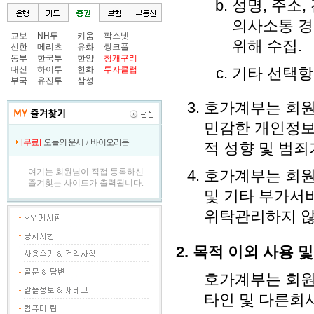
성명, 주소,
의사소통 경
교보
NH투
키움
팍스넷
위해 수집.
신한
메리츠
유화
씽크풀
동부
한국투
한양
청개구리
대신
하이투
한화
투자클럽
기타 선택항
부국
유진투
삼성
호가계부는 회원
민감한 개인정보(
[무료]
오늘의 운세
/
바이오리듬
적 성향 및 범죄
여기는 회원님이 직접 등록하신
호가계부는 회원
즐겨찾는 사이트가 출력됩니다.
및 기타 부가서
위탁관리하지 않
2. 목적 이외 사용 
호가계부는 회원
타인 및 다른회