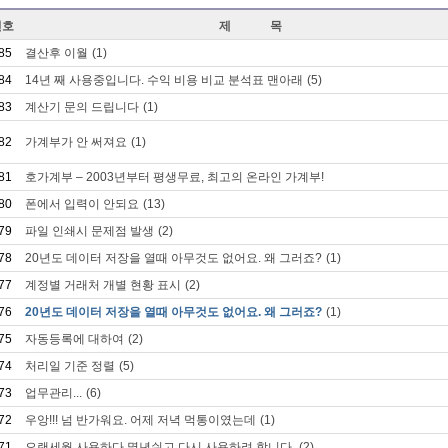
번호
제 목
85
결산후 이월
(1)
84
14년 째 사용중입니다. 수익 비용 비교 분석표 맨아래
(5)
83
계산기 문의 드립니다
(1)
82
가계부가 안 써져요
(1)
81
호가계부 – 2003년부터 평생무료, 최고의 온라인 가계부!
80
폰에서 입력이 안되요
(13)
79
파일 인쇄시 문제점 발생
(2)
78
20년도 데이터 저장을 열때 아무것도 없어요. 왜 그러죠?
(1)
77
계정별 거래처 개별 현황 표시
(2)
76
20년도 데이터 저장을 열때 아무것도 없어요. 왜 그러죠?
(1)
75
자동등록에 대하여
(2)
74
처리일 기준 정렬
(5)
73
업무관리...
(6)
72
우앙!!! 넘 반가워요. 어제 저녁 먹통이였는데
(1)
71
오랜세월 사용하다 몇년쉬고 다시 사용하려 합니다.
(2)