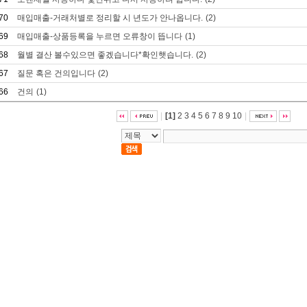
70
매입매출-거래처별로 정리할 시 년도가 안나옵니다.
(2)
69
매입매출-상품등록을 누르면 오류창이 뜹니다
(1)
68
월별 결산 볼수있으면 좋겠습니다*확인햇습니다.
(2)
67
질문 혹은 건의입니다
(2)
66
건의
(1)
|
[1]
2
3
4
5
6
7
8
9
10
|