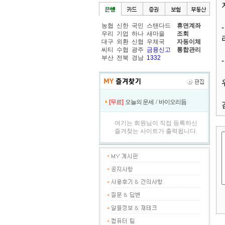
농협
신한
국민
스탠다드
휴면계좌
우리
기업
하나
새마을
조회
대구
외환
신협
우체국
자동이체
씨티
수협
광주
금융신고
통합관리
부산
전북
경남
1332
[무료]
오늘의 운세
/
바이오리듬
여기는 회원님이 직접 등록하신
즐겨찾는 사이트가 출력됩니다.