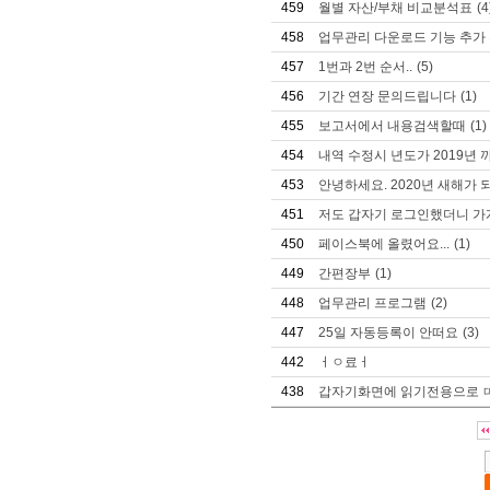
459
월별 자산/부채 비교분석표
(4
458
업무관리 다운로드 기능 추가
457
1번과 2번 순서..
(5)
456
기간 연장 문의드립니다
(1)
455
보고서에서 내용검색할때
(1)
454
내역 수정시 년도가 2019년
453
안녕하세요. 2020년 새해가
451
저도 갑자기 로그인했더니 가
450
페이스북에 올렸어요...
(1)
449
간편장부
(1)
448
업무관리 프로그램
(2)
447
25일 자동등록이 안떠요
(3)
442
ㅓㅇ료ㅓ
438
갑자기화면에 읽기전용으로 ㄸ