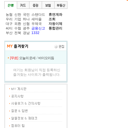
농협
신한
국민
스탠다드
휴면계좌
우리
기업
하나
새마을
조회
대구
외환
신협
우체국
자동이체
씨티
수협
광주
금융신고
통합관리
부산
전북
경남
1332
[무료]
오늘의 운세
/
바이오리듬
여기는 회원님이 직접 등록하신
즐겨찾는 사이트가 출력됩니다.