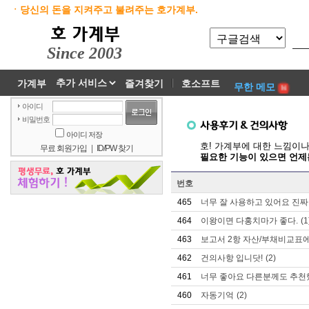
ㆍ당신의 돈을 지켜주고 불려주는 호가계부.
Since 2003
가계부
즐겨찾기
호소프트
무한 메모
아이디
비밀번호
아이디 저장
호! 가계부에 대한 느낌이나
무료 회원가입
|
ID/PW 찾기
필요한 기능이 있으면 언제
번호
465
너무 잘 사용하고 있어요 진짜
464
이왕이면 다홍치마가 좋다.
(1
463
보고서 2항 자산/부채비교표
462
건의사항 입니닷!
(2)
461
너무 좋아요 다른분께도 추천
460
자동기억
(2)