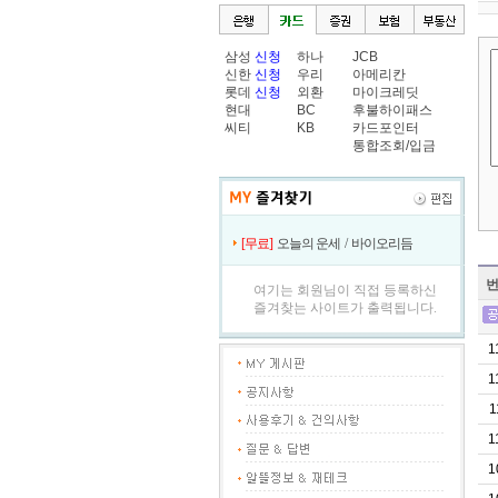
삼성
신청
하나
JCB
신한
신청
우리
아메리칸
롯데
신청
외환
마이크레딧
현대
BC
후불하이패스
씨티
KB
카드포인터
통합조회/입금
[무료]
오늘의 운세
/
바이오리듬
여기는 회원님이 직접 등록하신
즐겨찾는 사이트가 출력됩니다.
1
1
1
1
1