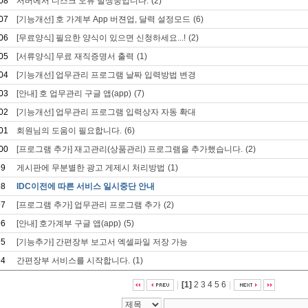
08
서버에서 디스크 오류 발생중입니다.
(2)
07
[기능개선] 호 가계부 App 버젼업, 달력 설정모드
(6)
06
[무료양식] 필요한 양식이 있으면 신청하세요...!
(2)
05
[서류양식] 무료 재직증명서 출력
(1)
04
[기능개선] 업무관리 프로그램 날짜 입력방법 변경
03
[안내] 호 업무관리 구글 앱(app)
(7)
02
[기능개선] 업무관리 프로그램 입력상자 자동 확대
01
회원님의 도움이 필요합니다.
(6)
00
[프로그램 추가] 재고관리(상품관리) 프로그램을 추가했습니다.
(2)
99
게시판에 무분별한 광고 게제시 처리방법
(1)
98
IDC이전에 따른 서비스 일시중단 안내
97
[프로그램 추가] 업무관리 프로그램 추가
(2)
96
[안내] 호가계부 구글 앱(app)
(5)
95
[기능추가] 간편장부 보고서 엑셀파일 저장 가능
94
간편장부 서비스를 시작합니다.
(1)
|
[1]
2
3
4
5
6
|