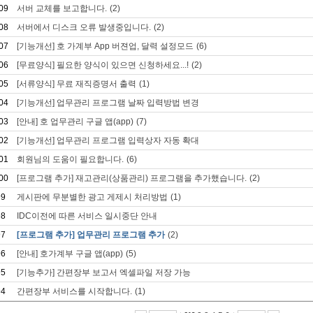
09
서버 교체를 보고합니다.
(2)
08
서버에서 디스크 오류 발생중입니다.
(2)
07
[기능개선] 호 가계부 App 버젼업, 달력 설정모드
(6)
06
[무료양식] 필요한 양식이 있으면 신청하세요...!
(2)
05
[서류양식] 무료 재직증명서 출력
(1)
04
[기능개선] 업무관리 프로그램 날짜 입력방법 변경
03
[안내] 호 업무관리 구글 앱(app)
(7)
02
[기능개선] 업무관리 프로그램 입력상자 자동 확대
01
회원님의 도움이 필요합니다.
(6)
00
[프로그램 추가] 재고관리(상품관리) 프로그램을 추가했습니다.
(2)
99
게시판에 무분별한 광고 게제시 처리방법
(1)
98
IDC이전에 따른 서비스 일시중단 안내
97
[프로그램 추가] 업무관리 프로그램 추가
(2)
96
[안내] 호가계부 구글 앱(app)
(5)
95
[기능추가] 간편장부 보고서 엑셀파일 저장 가능
94
간편장부 서비스를 시작합니다.
(1)