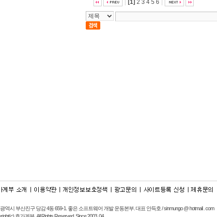
|
[1]
2
3
4
5
6
|
광역시 부산진구 당감 4동 659-1.
좋은 소프트웨어 개발 운동본부
. 대표 안득호 / sinmungo @ hotmail . com
right(c) 호가계부. All Rights Reserved. Since 2003. 04