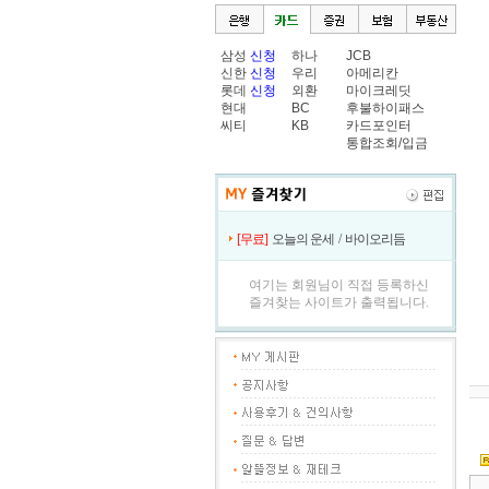
삼성
신청
하나
JCB
신한
신청
우리
아메리칸
롯데
신청
외환
마이크레딧
현대
BC
후불하이패스
씨티
KB
카드포인터
통합조회/입금
[무료]
오늘의 운세
/
바이오리듬
여기는 회원님이 직접 등록하신
즐겨찾는 사이트가 출력됩니다.