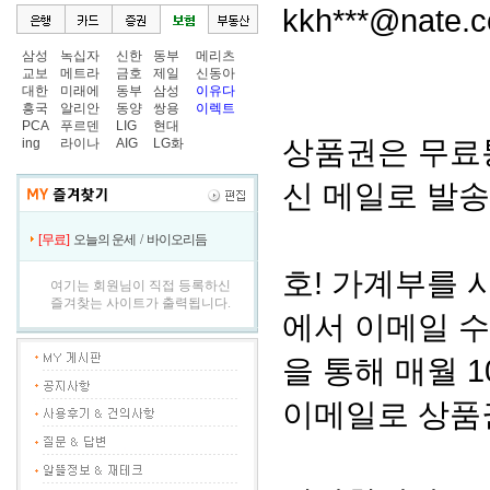
kkh***@nat
삼성
녹십자
신한
동부
메리츠
교보
메트라
금호
제일
신동아
대한
미래에
동부
삼성
이유다
흥국
알리안
동양
쌍용
이렉트
PCA
푸르덴
LIG
현대
상품권은 무료
ing
라이나
AIG
LG화
신 메일로 발송
[무료]
오늘의 운세
/
바이오리듬
호! 가계부를
여기는 회원님이 직접 등록하신
즐겨찾는 사이트가 출력됩니다.
에서 이메일 
을 통해 매월 
이메일로 상품