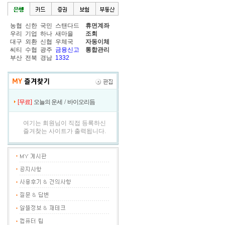
농협
신한
국민
스탠다드
휴면계좌
우리
기업
하나
새마을
조회
대구
외환
신협
우체국
자동이체
씨티
수협
광주
금융신고
통합관리
부산
전북
경남
1332
[무료]
오늘의 운세
/
바이오리듬
여기는 회원님이 직접 등록하신
즐겨찾는 사이트가 출력됩니다.