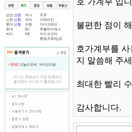
호 가계부 입니
삼성
신청
하나
JCB
신한
신청
우리
아메리칸
불편한 점이 
롯데
신청
외환
마이크레딧
현대
BC
후불하이패스
씨티
KB
카드포인터
통합조회/입금
호가계부를 사
지 말씀해 주세
[무료]
오늘의 운세
/
바이오리듬
여기는 회원님이 직접 등록하신
최대한 빨리 
즐겨찾는 사이트가 출력됩니다.
감사합니다.