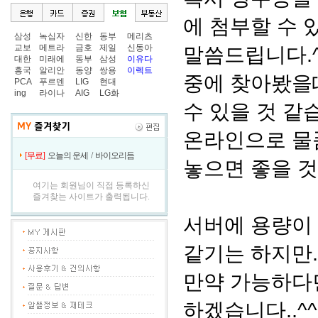
에 첨부할 수 
삼성
녹십자
신한
동부
메리츠
교보
메트라
금호
제일
신동아
말씀드립니다.^
대한
미래에
동부
삼성
이유다
흥국
알리안
동양
쌍용
이렉트
중에 찾아봤을
PCA
푸르덴
LIG
현대
ing
라이나
AIG
LG화
수 있을 것 같
온라인으로 물
[무료]
오늘의 운세
/
바이오리듬
놓으면 좋을 것
여기는 회원님이 직접 등록하신
즐겨찾는 사이트가 출력됩니다.
서버에 용량이
같기는 하지만.
만약 가능하다
하겠습니다..^^