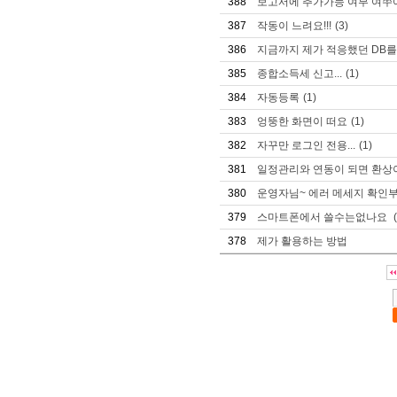
388
보고서에 추가가능 여부 여쭈어
387
작동이 느려요!!!
(3)
386
지금까지 제가 적응했던 DB를 
385
종합소득세 신고...
(1)
384
자동등록
(1)
383
엉뚱한 화면이 떠요
(1)
382
자꾸만 로그인 전용...
(1)
381
일정관리와 연동이 되면 환상이
380
운영자님~ 에러 메세지 확인부
379
스마트폰에서 쓸수는없나요
378
제가 활용하는 방법